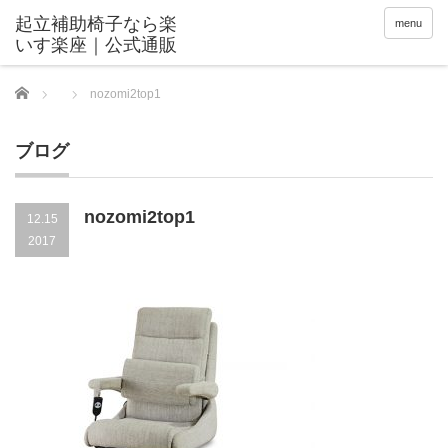
menu
Home
nozomi2top1
ブログ
nozomi2top1
12.15
2017