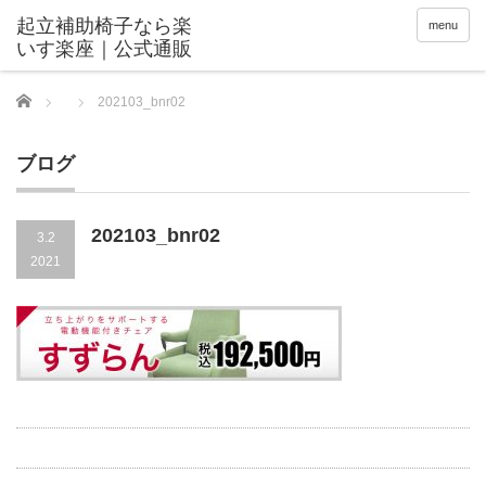
menu
Home
202103_bnr02
ブログ
202103_bnr02
3.2
2021