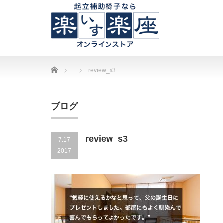
Home
review_s3
ブログ
review_s3
7.17
2017