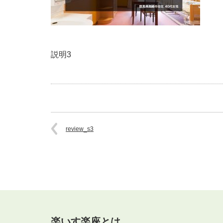
説明3
review_s3
楽いす楽座とは