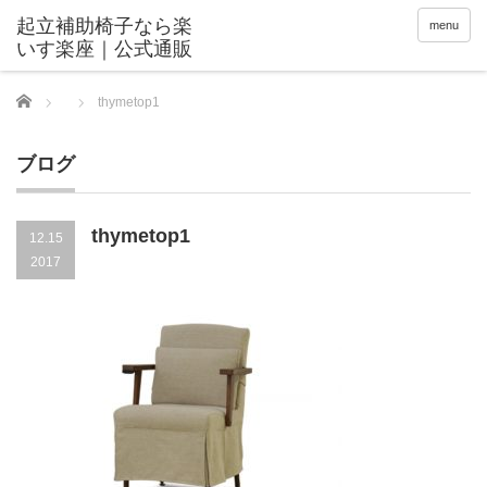
menu
Home
thymetop1
ブログ
thymetop1
12.15
2017